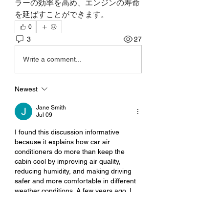
ラーの効率を高め、エンジンの寿命
を延ばすことができます。
0
3
27
Write a comment...
Newest
Jane Smith
Jul 09
I found this discussion informative 
because it explains how car air 
conditioners do more than keep the 
cabin cool by improving air quality, 
reducing humidity, and making driving 
safer and more comfortable in different 
weather conditions. A few years ago, I 
was learning about vehicle maintenance, 
and I used 
NVQ coursework writing 