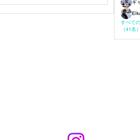
ギ
Elk
すべての
（41名