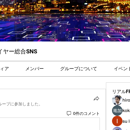
イヤー総合SNS
ィア
メンバー
グループについて
イベン
リアルF
hir
ループに参加しました。
ko
0件のコメント
su 