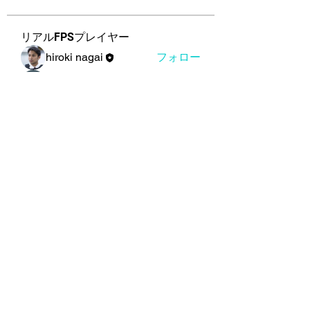
リアルFPSプレイヤー
hiroki nagai
フォロー
kokoyama5698
フォロー
su lede
フォロー
ギャバン
フォロー
Elkalady Hamza
フォロー
すべてのリアルFPSプレイヤーを表
示（41名）