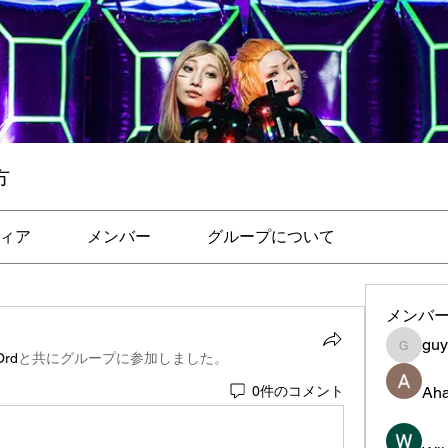
方
ィア
メンバー
グループについて
メンバ
gu
guye
Ord
と共にグループに参加しました
。
Aha
0件のコメント