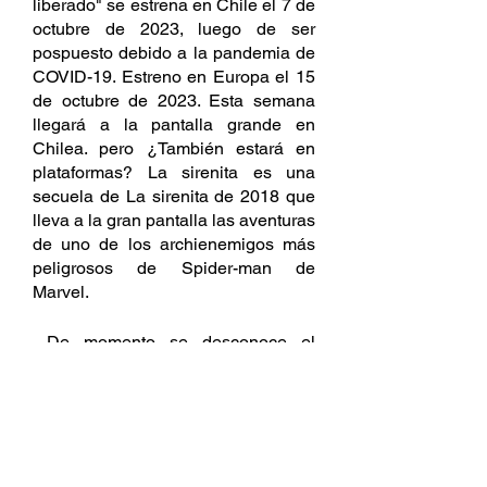
liberado" se estrena en Chile el 7 de 
octubre de 2023, luego de ser 
pospuesto debido a la pandemia de 
COVID-19. Estreno en Europa el 15 
de octubre de 2023. Esta semana 
llegará a la pantalla grande en 
Chilea. pero ¿También estará en 
plataformas? La sirenita es una 
secuela de La sirenita de 2018 que 
lleva a la gran pantalla las aventuras 
de uno de los archienemigos más 
peligrosos de Spider-man de 
Marvel.
 De momento se desconoce el 
argumento de la Pelicula pero 
continuará con los eventos de la 
primera entrega introduciendo a 
Cletus Kasady (Woody Harrelson) 
como Carnage aka Matanza. 
¿Dónde puedes ver La sirenita 