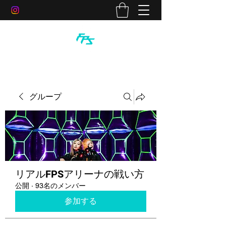
グループ
リアルFPSアリーナの戦い方
公開
·
93名のメンバー
参加する