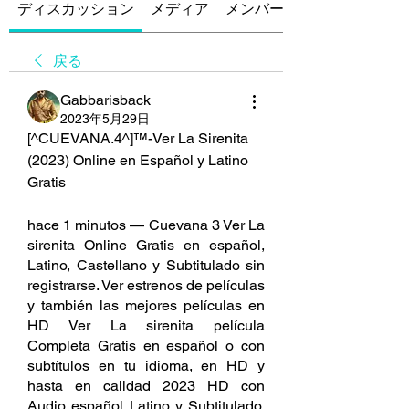
ディスカッション
メディア
メンバー
戻る
Gabbarisback
2023年5月29日
[^CUEVANA.4^]™-Ver La Sirenita 
(2023) Online en Español y Latino 
Gratis
hace 1 minutos — Cuevana 3 Ver La 
sirenita Online Gratis en español, 
Latino, Castellano y Subtitulado sin 
registrarse. Ver estrenos de películas 
y también las mejores películas en 
HD Ver La sirenita película 
Completa Gratis en español o con 
subtítulos en tu idioma, en HD y 
hasta en calidad 2023 HD con 
Audio español Latino y Subtitulado. 