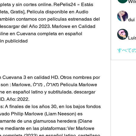
Wil
pleta y sin cortes online. RePelis24 » Estás 
ta, Gratis], Película disponible en Audio 
también contamos con películas estrenadas del 
dui
y descargar del Año 2023. Marlowe en Calidad 
line en Cuevana completa en español 
Lui
sin publicidad
すべての
en Cuevana 3 en calidad HD. Otros nombres por 
מארלו , Pelicula Marlowe 
ine en español latino y subtitulada. descargar 
D. Año: 2022.
s: A finales de los años 30, en los bajos fondos 
ivado Philip Marlowe (Liam Neeson) es 
x amante de una glamurosa heredera (Diane 
e mediante en las plataformas: Ver Marlowe 
 completa (2023) en español latino, castellano, 