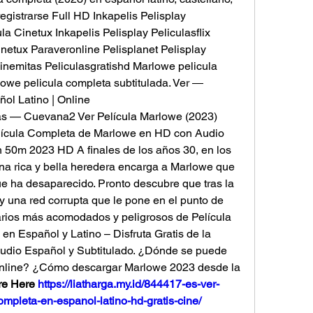
gistrarse Full HD Inkapelis Pelisplay 
Cinetux Inkapelis Pelisplay Peliculasflix 
etux Paraveronline Pelisplanet Pelisplay 
nemitas Peliculasgratishd Marlowe pelicula 
owe pelicula completa subtitulada. Ver ― 
ol Latino | Online
— Cuevana2 Ver Película Marlowe (2023) 
Película Completa de Marlowe en HD con Audio 
h 50m 2023 HD A finales de los años 30, en los 
na rica y bella heredera encarga a Marlowe que 
e ha desaparecido. Pronto descubre que tras la 
 una red corrupta que le pone en el punto de 
rios más acomodados y peligrosos de Película 
 Español y Latino – Disfruta Gratis de la 
udio Español y Subtitulado. ¿Dónde se puede 
nline? ¿Cómo descargar Marlowe 2023 desde la 
e Here 
https://liatharga.my.id/844417-es-ver-
pleta-en-espanol-latino-hd-gratis-cine/