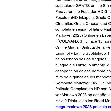
subtitulado GRATIS online Sin re
Paraveronline PoseidonHD Gnula 
PoseidonHD Inkapelis Gnula Cin
Cinemitas Gnula Cinecalidad Ci
completa en español latino,Marl
Marlowe (2023) Online en Españ
【CUEVANA 3】. Hace 18 horas 
Online Gratis | Disfruta de la 
Español y Latino Subtitulado. 1
bajos fondos de Los Ángeles, u
busque a su antiguo amante, qu
desaparición de ese hombre hay
mira de algunos de los mandata
Completa Marlowe 2023 Online en
Pelicula Completa en HD con A
ver Marlowe 2023 en español o
móvil? Disfruta de los 
Read Mor
mega-marlowe-2023-pelicula-com