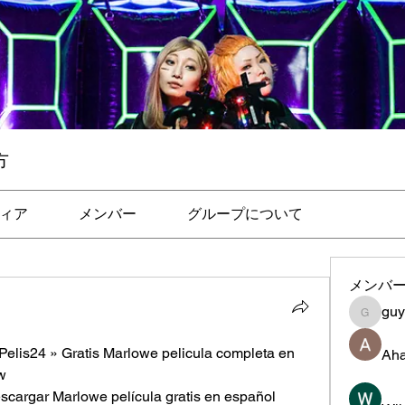
方
ィア
メンバー
グループについて
メンバ
gu
guye
elis24 » Gratis Marlowe pelicula completa en 
Aha
w
scargar Marlowe película gratis en español 