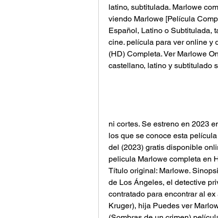
latino, subtitulada. Marlowe com
viendo Marlowe [Película Comple
Español, Latino o Subtitulada, 
cine. película para ver online 
(HD) Completa. Ver Marlowe On
castellano, latino y subtitulado 
ni cortes. Se estreno en 2023 
los que se conoce esta película son : Marlowe,  מרלו
del (2023) gratis disponible onl
pelicula Marlowe completa en H
Título original: Marlowe. Sinopsi
de Los Ángeles, el detective pr
contratado para encontrar al e
Kruger), hija Puedes ver Marlow
(Sombras de un crimen) película