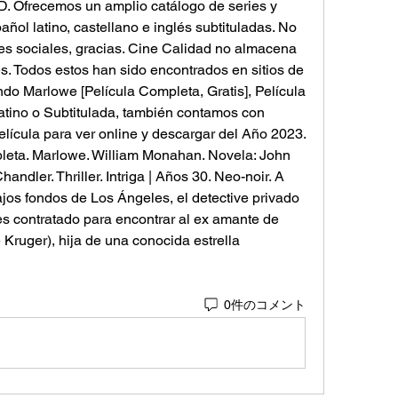
. Ofrecemos un amplio catálogo de series y 
ñol latino, castellano e inglés subtituladas. No 
es sociales, gracias. Cine Calidad no almacena 
s. Todos estos han sido encontrados en sitios de 
do Marlowe [Película Completa, Gratis], Película 
atino o Subtitulada, también contamos con 
elícula para ver online y descargar del Año 2023. 
eta. Marlowe. William Monahan. Novela: John 
dler. Thriller. Intriga | Años 30. Neo-noir. A 
ajos fondos de Los Ángeles, el detective privado
s contratado para encontrar al ex amante de 
Kruger), hija de una conocida estrella
0件のコメント