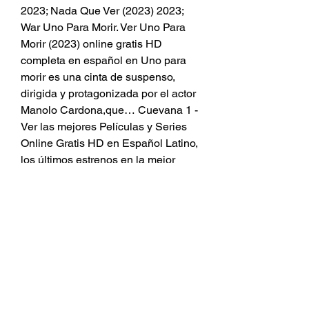
2023; Nada Que Ver (2023) 2023; 
War Uno Para Morir. Ver Uno Para 
Morir (2023) online gratis HD 
completa en español en Uno para 
morir es una cinta de suspenso, 
dirigida y protagonizada por el actor 
Manolo Cardona,que… Cuevana 1 - 
Ver las mejores Películas y Series 
Online Gratis HD en Español Latino, 
los últimos estrenos en la mejor 
calidad HD sin cortes. Cuevana-1 
Online 
Read More Here 
https://liatharga.my.id/1022725-es-
ver-mega-the-enchanted-pelicula-
completa-en-espanol-latino-hd-
gratis-cuevana-3/
https://google.com/