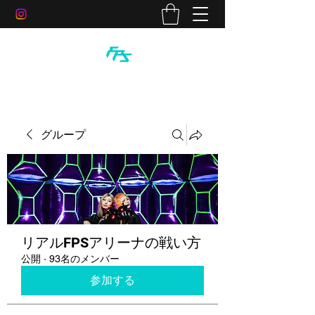
グループ
リアルFPSアリーナの戦い方
公開
·
93名のメンバー
参加する