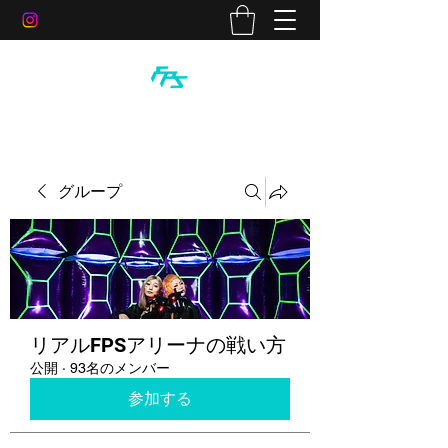
グループ
リアルFPSアリーナの戦い方
公開
·
93名のメンバー
参加する