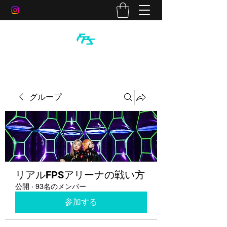
グループ
リアルFPSアリーナの戦い方
公開
·
93名のメンバー
参加する