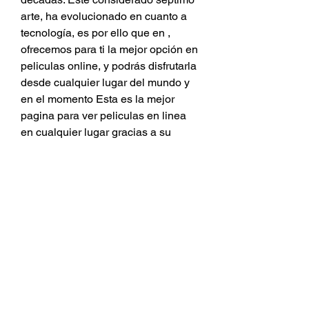
arte, ha evolucionado en cuanto a 
tecnología, es por ello que en , 
ofrecemos para ti la mejor opción en 
peliculas online, y podrás disfrutarla 
desde cualquier lugar del mundo y 
en el momento Esta es la mejor 
pagina para ver peliculas en linea 
en cualquier lugar gracias a su 
sencillez, no debes preocuparte por 
acceder a nuestro sitio web desde 
una computadora, laptop, telefono o 
tablet, el diseño es compatible con 
cualquier dispositivo para que 
puedas ver peliculas y cuevana en 
un . buen camino, solo agrega Ver 
Power Rangers: Ayer, hoy y siempre 
(2023) online gratis HD completa en 
español