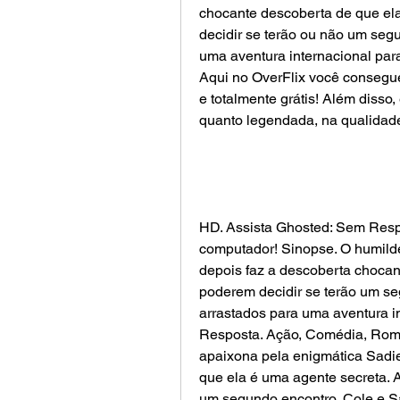
chocante descoberta de que ela
decidir se terão ou não um segu
uma aventura internacional para
Aqui no OverFlix você consegue
e totalmente grátis! Além disso,
quanto legendada, na qualidad
HD. Assista Ghosted: Sem Respo
computador! Sinopse. O humilde
depois faz a descoberta chocan
poderem decidir se terão um se
arrastados para uma aventura i
Resposta. Ação, Comédia, Roma
apaixona pela enigmática Sadie
que ela é uma agente secreta. A
um segundo encontro, Cole e Sa