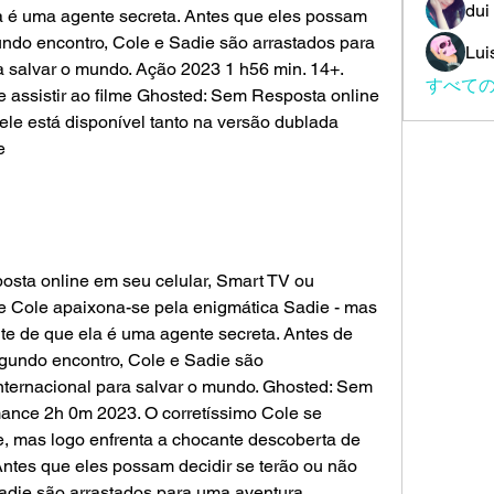
dui
 é uma agente secreta. Antes que eles possam 
ndo encontro, Cole e Sadie são arrastados para 
Lui
 salvar o mundo. Ação 2023 1 h56 min. 14+. 
すべての
 assistir ao filme Ghosted: Sem Resposta online 
 ele está disponível tanto na versão dublada 
e
sta online em seu celular, Smart TV ou 
 Cole apaixona-se pela enigmática Sadie - mas 
te de que ela é uma agente secreta. Antes de 
gundo encontro, Cole e Sadie são
nternacional para salvar o mundo. Ghosted: Sem 
nce 2h 0m 2023. O corretíssimo Cole se 
, mas logo enfrenta a chocante descoberta de 
ntes que eles possam decidir se terão ou não 
die são arrastados para uma aventura 