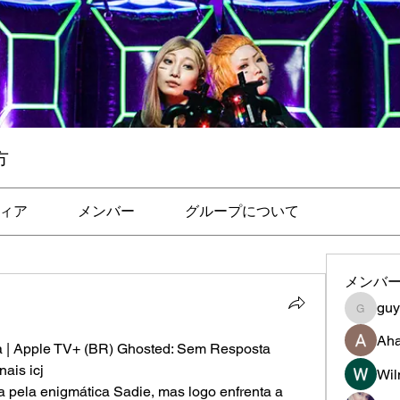
方
ィア
メンバー
グループについて
メンバ
gu
guye
Aha
a | Apple TV+ (BR) Ghosted: Sem Resposta 
ais icj
Wil
 pela enigmática Sadie, mas logo enfrenta a 