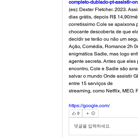
completo-dublado-pt-assistir-onl
(es): Dexter Fletcher. 2023. As
dias grátis, depois R$ 14,90/mês
corretíssimo Cole se apaixona p
chocante descoberta de que ela
decidir se terão ou não um seg
Ação, Comédia, Romance 2h 0m 
enigmática Sadie, mas logo enf
agente secreta. Antes que eles
encontro, Cole e Sadie são arra
salvar o mundo Onde assistir Gh
entre 15 serviços de
streaming, como Netflix, MEO, F
https://google.com/
0
댓글을 입력하세요.