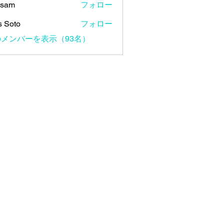
 sam
フォロー
s Soto
フォロー
メンバーを表示（93名）