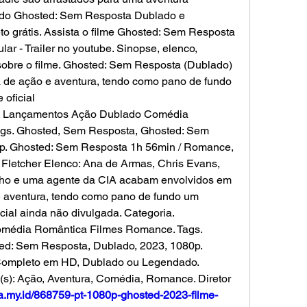
ndo Ghosted: Sem Resposta Dublado e 
o grátis. Assista o filme Ghosted: Sem Resposta 
lar - Trailer no youtube. Sinopse, elenco, 
sobre o filme. Ghosted: Sem Resposta (Dublado) 
a de ação e aventura, tendo como pano de fundo 
 oficial
a. Lançamentos Ação Dublado Comédia 
gs. Ghosted, Sem Resposta, Ghosted: Sem 
p. Ghosted: Sem Resposta 1h 56min / Romance, 
Fletcher Elenco: Ana de Armas, Chris Evans, 
ho e uma agente da CIA acabam envolvidos em 
 aventura, tendo como pano de fundo um 
cial ainda não divulgada. Categoria. 
édia Romântica Filmes Romance. Tags. 
d: Sem Resposta, Dublado, 2023, 1080p. 
 Completo em HD, Dublado ou Legendado. 
Ghosted. Duração: null. Gênero (s): Ação, Aventura, Comédia, Romance. Diretor 
rga.my.id/868759-pt-1080p-ghosted-2023-filme-