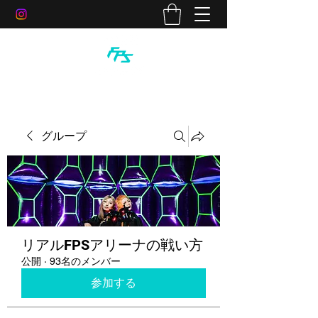
グループ
リアルFPSアリーナの戦い方
公開
·
93名のメンバー
参加する