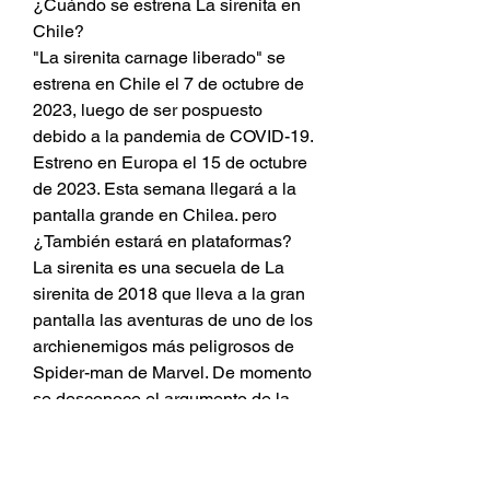
¿Cuándo se estrena La sirenita en 
Chile?
"La sirenita carnage liberado" se 
estrena en Chile el 7 de octubre de 
2023, luego de ser pospuesto 
debido a la pandemia de COVID-19.
Estreno en Europa el 15 de octubre 
de 2023. Esta semana llegará a la 
pantalla grande en Chilea. pero 
¿También estará en plataformas?
La sirenita es una secuela de La 
sirenita de 2018 que lleva a la gran 
pantalla las aventuras de uno de los 
archienemigos más peligrosos de 
Spider-man de Marvel. De momento 
se desconoce el argumento de la 
Pelicula pero continuará con los 
eventos de la primera entrega 
introduciendo a Cletus Kasady 