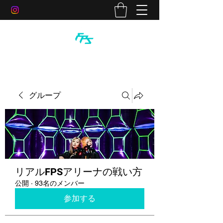
グループ
リアルFPSアリーナの戦い方
公開
·
93名のメンバー
参加する