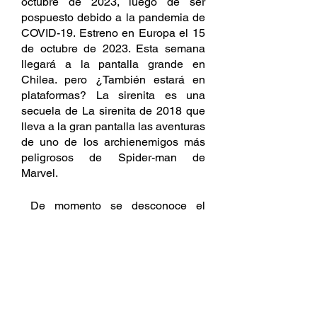
octubre de 2023, luego de ser 
pospuesto debido a la pandemia de 
COVID-19. Estreno en Europa el 15 
de octubre de 2023. Esta semana 
llegará a la pantalla grande en 
Chilea. pero ¿También estará en 
plataformas? La sirenita es una 
secuela de La sirenita de 2018 que 
lleva a la gran pantalla las aventuras 
de uno de los archienemigos más 
peligrosos de Spider-man de 
Marvel.
 De momento se desconoce el 
argumento de la Pelicula pero 
continuará con los eventos de la 
primera entrega introduciendo a 
Cletus Kasady (Woody Harrelson) 
como Carnage aka Matanza. 
¿Dónde puedes ver La sirenita 
online desde casa? Se habla de La 