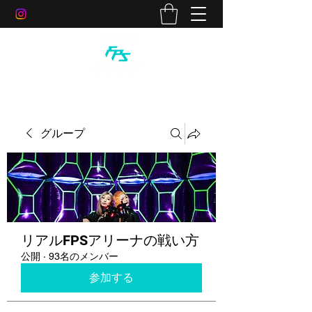
グループ
リアルFPSアリーナの戦い方
公開
·
93名のメンバー
参加する