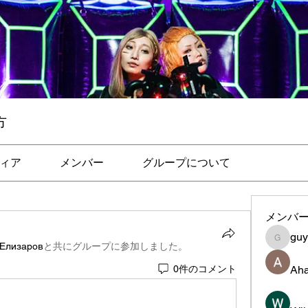
方
ィア
メンバー
グループについて
メンバ
gu
guye
 Елизаров
と共にグループに参加しました
。
Aha
0件のコメント