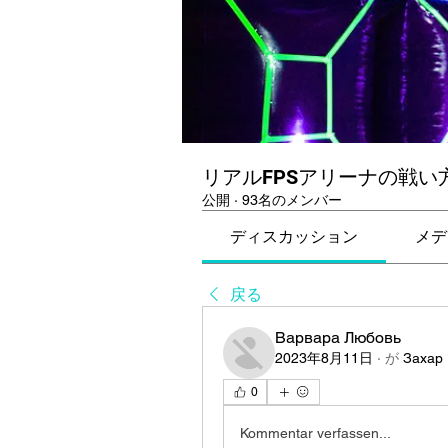
リアルFPSアリーナの戦い
公開
·
93名のメンバー
ディスカッション
メデ
戻る
Варвара Любовь
2023年8月11日
·
が
Захар
0
Kommentar verfassen...