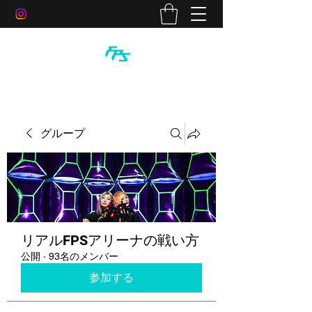
グループ
リアルFPSアリーナの戦い方
公開
·
93名のメンバー
参加する