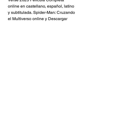
online en castellano, español, latino 
y subtitulada. Spider-Man: Cruzando 
el Multiverso online y Descargar 
Gratis en HD 720p, Full HD 1080p, 
Ultra HD 4K SPIDER-MAN: A 
TRAVÉS DEL SPIDER-VERSO 
Tráiler Español Latino (2023) 
Síguenos en Facebook 🔥 Las 
películas que NO d Spider-Man: 
Across the Spider-Verse: Directed by 
Joaquim Dos Santos, Kemp Powers, 
Justin K. Thompson. With Shameik 
Moore, Hailee Steinfeld, Oscar 
Isaac, Jake Johnson.
https://google.com/
0
0