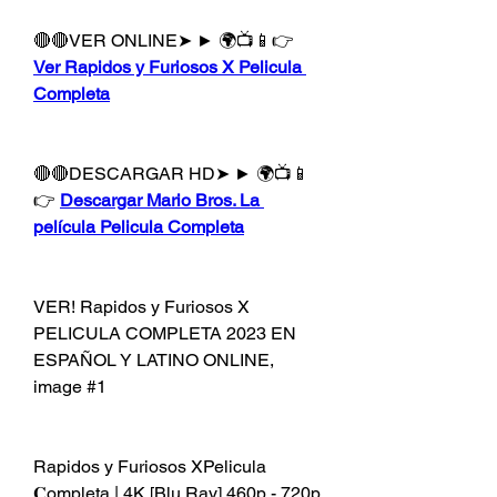
🔴🔴VER ONLINE➤ ► 🌍📺📱👉 
Ver Rapidos y Furiosos X Pelicula 
Completa
🔴🔴DESCARGAR HD➤ ► 🌍📺📱
👉 
Descargar Mario Bros. La 
película Pelicula Completa
VER! Rapidos y Furiosos X 
PELICULA COMPLETA 2023 EN 
ESPAÑOL Y LATINO ONLINE, 
image #1
Rapidos y Furiosos XPelicula 
𝐂ompleta | 4K [Blu Ray] 460p - 720p 