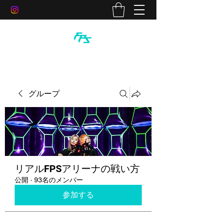
グループ
リアルFPSアリーナの戦い方
公開
·
93名のメンバー
参加する