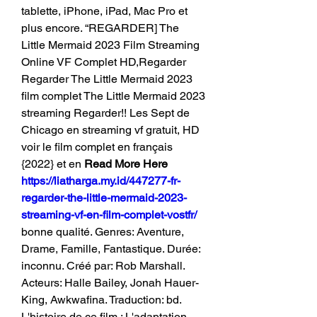
tablette, iPhone, iPad, Mac Pro et 
plus encore. “REGARDER] The 
Little Mermaid 2023 Film Streaming 
Online VF Complet HD,Regarder 
Regarder The Little Mermaid 2023 
film complet The Little Mermaid 2023 
streaming Regarder!! Les Sept de 
Chicago en streaming vf gratuit, HD 
voir le film complet en français 
{2022} et en 
Read More Here 
https://liatharga.my.id/447277-fr-
regarder-the-little-mermaid-2023-
streaming-vf-en-film-complet-vostfr/
bonne qualité. Genres: Aventure, 
Drame, Famille, Fantastique. Durée: 
inconnu. Créé par: Rob Marshall. 
Acteurs: Halle Bailey, Jonah Hauer-
King, Awkwafina. Traduction: bd. 
L'histoire de ce film : L'adaptation 