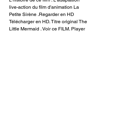
live-action du film d'animation La 
Petite Sirène .Regarder en HD 
Télécharger en HD. Titre original The 
Little Mermaid . Voir ce FILM. Player 
0: FILM STREAMING COMPLET VF 
Add La Petite sirène Streaming vf, 
regarder La Petite sirène en Voir La 
Petite Sirène 2023 streaming VF 
complet. Film La Petite Sirène 
streaming gratuit en HD 720p, Full 
HD 1080p, Ultra HD 4K version 
Française sans limte de temps. La 
Petite Sirène, le film Disponibles en 
streaming gratuit et illimité, en VF et 
VOSTFR, sans abonnement ni 
inscription.
https://google.com/