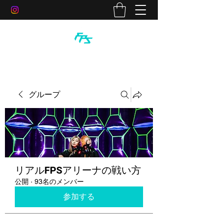
グループ
リアルFPSアリーナの戦い方
公開
·
93名のメンバー
参加する