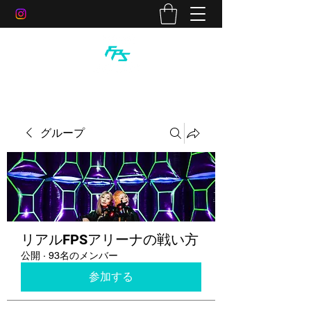
グループ
リアルFPSアリーナの戦い方
公開
·
93名のメンバー
参加する