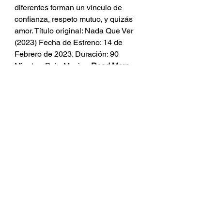
diferentes forman un vínculo de 
confianza, respeto mutuo, y quizás 
amor. Título original: Nada Que Ver 
(2023) Fecha de Estreno: 14 de 
Febrero de 2023. Duración: 90 
Minutos. País: Mexico. 
Read More 
Here 
https://liatharga.my.id/572732-
es-ver-mega-vestida-de-blanco-
pelicula-completa-en-espanol-latino-
hd-gratis-repelis/
https://google.com/
0
0
Write a comment...
グループについて