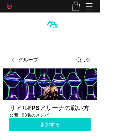
グループ
リアルFPSアリーナの戦い方
公開
·
93名のメンバー
参加する