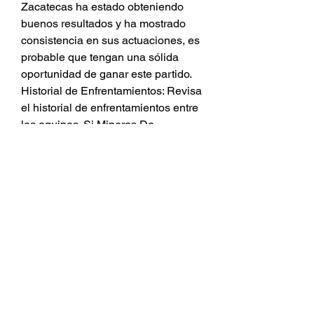
Zacatecas ha estado obteniendo 
buenos resultados y ha mostrado 
consistencia en sus actuaciones, es 
probable que tengan una sólida 
oportunidad de ganar este partido. 
Historial de Enfrentamientos: Revisa 
el historial de enfrentamientos entre 
los equipos. Si Mineros De 
Zacatecas ha tenido un buen 
desempeño en enfrentamientos 
anteriores contra Alebrijes De 
Oaxaca, esto podría indicar que 
tienen ventaja en este encuentro.
[EN VIVO VER PARTIDO***] Ver 
Mineros de Zacatecas
Ver Deportes por ViX