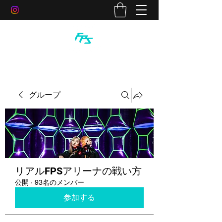
グループ
リアルFPSアリーナの戦い方
公開
·
93名のメンバー
参加する