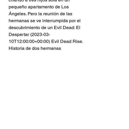
pequeño apartamento de Los 
Ángeles. Pero la reunión de las 
hermanas se ve interrumpida por el 
descubrimiento de un Evil Dead: El 
Despertar (2023-03-
10T12:00:00+00:00) Evil Dead Rise. 
Historia de dos hermanas 
separadas cuyo reencuentro se ve 
interrumpido por el surgimiento de 
demonios poseedores de carne, 
empujándolos a una batalla por la 
supervivencia mientras se enfrentan 
a la versión de familia más 
aterradora que se pueda imaginar. 
Secuela de la VER "Evil Dead Rise" 
ONLINE GRATIS en español latino: 
¿dónde encontrar la película vía 
STREAMING? Algunos usuarios 