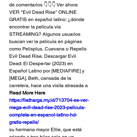
de comentarios 👇👇👇 Ver ahora 
VER "Evil Dead Rise" ONLINE 
GRATIS en español latino: ¿dónde 
encontrar la película vía 
STREAMING? Algunos usuarios 
buscan ver la película en páginas 
como Pelisplus, Cuevana o Repelis 
Evil Dead Rise. Descargar Evil 
Dead: El Despertar (2023) en 
Español Latino por [MEDIAFIRE] y 
[MEGA]. Beth, cansada de la 
carretera, hace una visita atrasada a 
Read More Here 
https://liatharga.my.id/713704-es-ver-
mega-evil-dead-rise-2023-pelicula-
completa-en-espanol-latino-hd-
gratis-repelis/
su hermana mayor Ellie, que está 
criando a tres hijos sola en un 