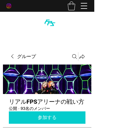
グループ
リアルFPSアリーナの戦い方
公開
·
93名のメンバー
参加する