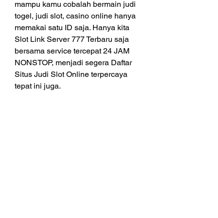
mampu kamu cobalah bermain judi 
togel, judi slot, casino online hanya 
memakai satu ID saja. Hanya kita 
Slot Link Server 777 Terbaru saja 
bersama service tercepat 24 JAM 
NONSTOP, menjadi segera Daftar 
Situs Judi Slot Online terpercaya 
tepat ini juga.
Situs Judi Online Uang Asli dan 
Deposit Termurah di Situs Slot Link 
Server 777