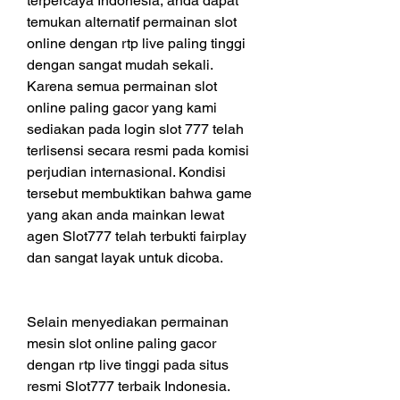
terpercaya Indonesia, anda dapat 
temukan alternatif permainan slot 
online dengan rtp live paling tinggi 
dengan sangat mudah sekali. 
Karena semua permainan slot 
online paling gacor yang kami 
sediakan pada login slot 777 telah 
terlisensi secara resmi pada komisi 
perjudian internasional. Kondisi 
tersebut membuktikan bahwa game 
yang akan anda mainkan lewat 
agen Slot777 telah terbukti fairplay 
dan sangat layak untuk dicoba.
Selain menyediakan permainan 
mesin slot online paling gacor 
dengan rtp live tinggi pada situs 
resmi Slot777 terbaik Indonesia. 