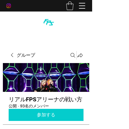
グループ
リアルFPSアリーナの戦い方
公開
·
93名のメンバー
参加する