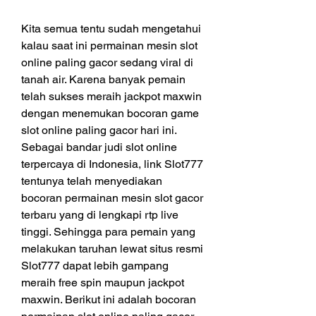
Kita semua tentu sudah mengetahui 
kalau saat ini permainan mesin slot 
online paling gacor sedang viral di 
tanah air. Karena banyak pemain 
telah sukses meraih jackpot maxwin 
dengan menemukan bocoran game 
slot online paling gacor hari ini. 
Sebagai bandar judi slot online 
terpercaya di Indonesia, link Slot777 
tentunya telah menyediakan 
bocoran permainan mesin slot gacor 
terbaru yang di lengkapi rtp live 
tinggi. Sehingga para pemain yang 
melakukan taruhan lewat situs resmi 
Slot777 dapat lebih gampang 
meraih free spin maupun jackpot 
maxwin. Berikut ini adalah bocoran 