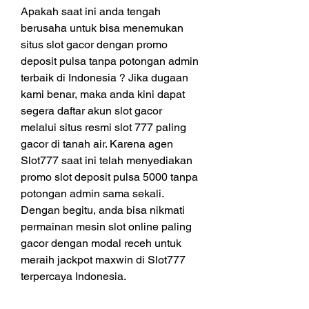
Apakah saat ini anda tengah 
berusaha untuk bisa menemukan 
situs slot gacor dengan promo 
deposit pulsa tanpa potongan admin 
terbaik di Indonesia ? Jika dugaan 
kami benar, maka anda kini dapat 
segera daftar akun slot gacor 
melalui situs resmi slot 777 paling 
gacor di tanah air. Karena agen 
Slot777 saat ini telah menyediakan 
promo slot deposit pulsa 5000 tanpa 
potongan admin sama sekali. 
Dengan begitu, anda bisa nikmati 
permainan mesin slot online paling 
gacor dengan modal receh untuk 
meraih jackpot maxwin di Slot777 
terpercaya Indonesia.