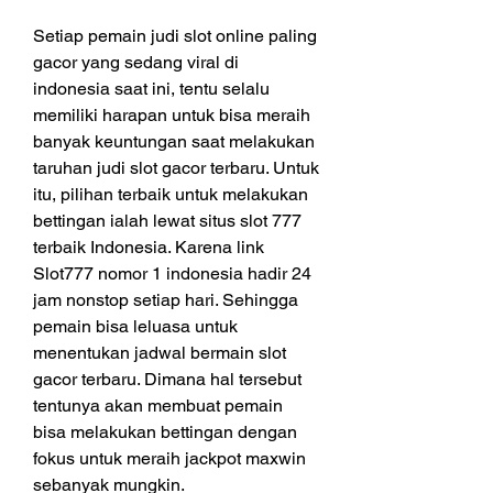
Setiap pemain judi slot online paling 
gacor yang sedang viral di 
indonesia saat ini, tentu selalu 
memiliki harapan untuk bisa meraih 
banyak keuntungan saat melakukan 
taruhan judi slot gacor terbaru. Untuk 
itu, pilihan terbaik untuk melakukan 
bettingan ialah lewat situs slot 777 
terbaik Indonesia. Karena link 
Slot777 nomor 1 indonesia hadir 24 
jam nonstop setiap hari. Sehingga 
pemain bisa leluasa untuk 
menentukan jadwal bermain slot 
gacor terbaru. Dimana hal tersebut 
tentunya akan membuat pemain 
bisa melakukan bettingan dengan 
fokus untuk meraih jackpot maxwin 
sebanyak mungkin.