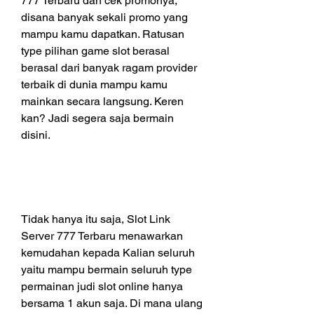
777 Terbaru dan cek promonya, 
disana banyak sekali promo yang 
mampu kamu dapatkan. Ratusan 
type pilihan game slot berasal 
berasal dari banyak ragam provider 
terbaik di dunia mampu kamu 
mainkan secara langsung. Keren 
kan? Jadi segera saja bermain 
disini.
Tidak hanya itu saja, Slot Link 
Server 777 Terbaru menawarkan 
kemudahan kepada Kalian seluruh 
yaitu mampu bermain seluruh type 
permainan judi slot online hanya 
bersama 1 akun saja. Di mana ulang 