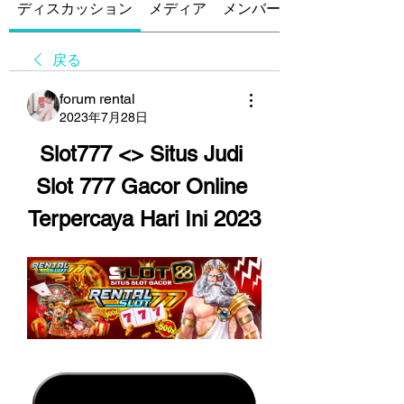
ディスカッション
メディア
メンバー
戻る
forum rental
2023年7月28日
Slot777 <> Situs Judi 
Slot 777 Gacor Online 
Terpercaya Hari Ini 2023