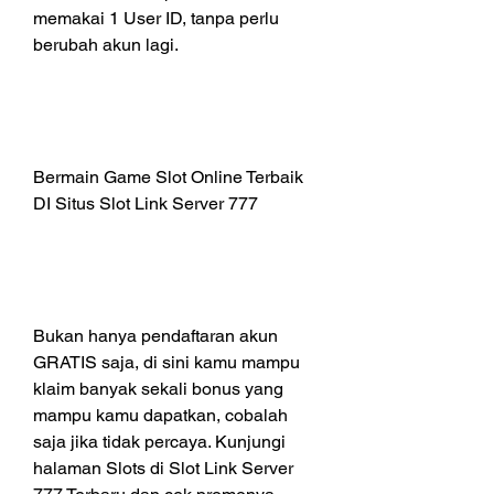
memakai 1 User ID, tanpa perlu 
berubah akun lagi.
Bermain Game Slot Online Terbaik 
DI Situs Slot Link Server 777
Bukan hanya pendaftaran akun 
GRATIS saja, di sini kamu mampu 
klaim banyak sekali bonus yang 
mampu kamu dapatkan, cobalah 
saja jika tidak percaya. Kunjungi 
halaman Slots di Slot Link Server 