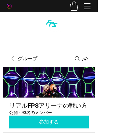
グループ
リアルFPSアリーナの戦い方
公開
·
93名のメンバー
参加する