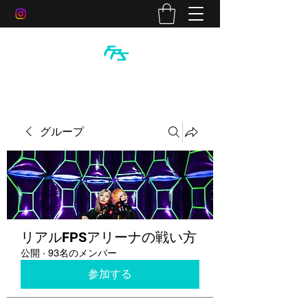
グループ
リアルFPSアリーナの戦い方
公開
·
93名のメンバー
参加する