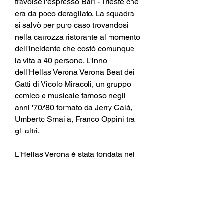
travolse l'espresso Bari - Trieste che 
era da poco deragliato. La squadra 
si salvò per puro caso trovandosi 
nella carrozza ristorante al momento 
dell'incidente che costò comunque 
la vita a 40 persone. L'inno 
dell'Hellas Verona Verona Beat dei 
Gatti di Vicolo Miracoli, un gruppo 
comico e musicale famoso negli 
anni '70/'80 formato da Jerry Calà, 
Umberto Smaila, Franco Oppini tra 
gli altri.
L'Hellas Verona è stata fondata nel 
1903 da un gruppo di studenti del 
liceo Scipione Maffei. Il nome Hellas 
che rimanda all'Ellade, l'antica 
Grecia, è proprio legato al fatto che 
tra i promotori dell'iniziativa c'era il 