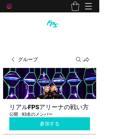
グループ
リアルFPSアリーナの戦い方
公開
·
93名のメンバー
参加する