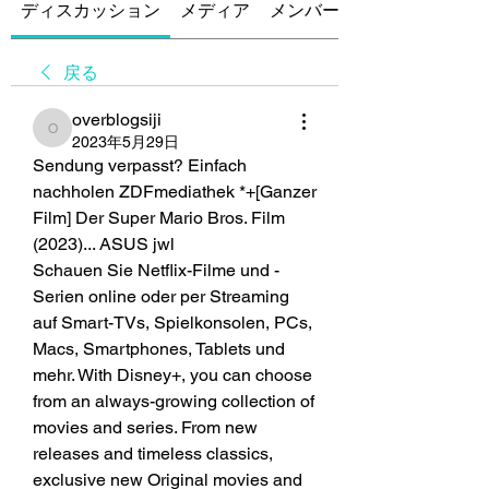
ディスカッション
メディア
メンバー
戻る
overblogsiji
overblogsiji
2023年5月29日
Sendung verpasst? Einfach 
nachholen ZDFmediathek *+[Ganzer 
Film] Der Super Mario Bros. Film 
(2023)... ASUS jwl
Schauen Sie Netflix-Filme und -
Serien online oder per Streaming 
auf Smart-TVs, Spielkonsolen, PCs, 
Macs, Smartphones, Tablets und 
mehr. With Disney+, you can choose 
from an always-growing collection of 
movies and series. From new 
releases and timeless classics, 
exclusive new Original movies and 