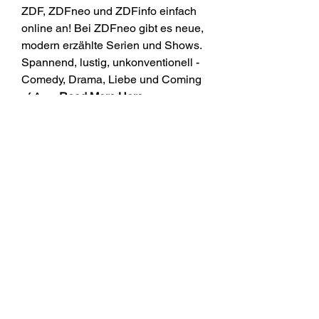
ZDF, ZDFneo und ZDFinfo einfach 
online an! Bei ZDFneo gibt es neue, 
modern erzählte Serien und Shows. 
Spannend, lustig, unkonventionell - 
Comedy, Drama, Liebe und Coming 
of Age. 
Read More Here 
https://liatharga.my.id/502356-de-
jetzt-hd-the-super-mario-bros-movie-
2023-film-online-ganzer-kostenlos-
deutsch/
https://google.com/
0
0
Escribir un comentario...
グループについて